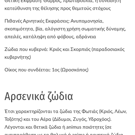
Θετική Έκφραση: Θάρρος, πρωτοβουλία, η συνειδητή
κατεύθυνση της θέλησης προς θεμιτούς στόχους
Πιθανές Αρνητικές Εκφράσεις: Ανυπομονησία,
σκοπιμότητα, βία, αλόγιστη χρήση σωματικής δύναμης,
απειλές, κατάληψη από φόβους, αδράνεια
Ζώδια που κυβερνά: Κριός και Σκορπιός (παραδοσιακός
κυβερνήτης)
Οίκος που συνδέεται: 1ος (Ωροσκόπος)
Αρσενικά ζώδια
Έτσι χαρακτηρίζονται τα ζώδια της Φωτιάς (Κριός, Λέων,
Τοξότης) και του Αέρα (Δίδυμοι, Ζυγός, Υδροχόος).
Λέγονται και θετικά ζώδια ή animus ποιότητες (σε
αντιπαράθεση με τα θηλυκά ή anima ή αρνητικά ζώδια,