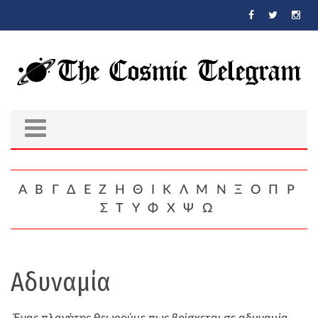
Skip to main content
Α
Β
Γ
Δ
Ε
Ζ
Η
Θ
Ι
Κ
Λ
Μ
Ν
Ξ
Ο
Π
Ρ
Σ
Τ
Υ
Φ
Χ
Ψ
Ω
Αδυναμία
Ένας πλανήτης θεωρούμε πως βρίσκεται σε αδυναμία