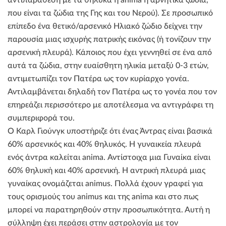
που είναι τα ζώδια της Γης και του Νερού). Σε προσωπικό
επίπεδο ένα θετικό/αρσενικό Ηλιακό ζώδιο δείχνει την
παρουσία μιας ισχυρής πατρικής εικόνας (ή τονίζουν την
αρσενική πλευρά). Κάποιος που έχει γεννηθεί σε ένα από
αυτά τα ζώδια, στην ευαίσθητη ηλικία μεταξύ 0-3 ετών,
αντιμετωπίζει τον Πατέρα ως τον κυρίαρχο γονέα.
Αντιλαμβάνεται δηλαδή τον Πατέρα ως το γονέα που τον
επηρεάζει περισσότερο με αποτέλεσμα να αντιγράφει τη
συμπεριφορά του.
Ο Καρλ Γιούνγκ υποστήριζε ότι ένας Άντρας είναι βασικά
60% αρσενικός και 40% θηλυκός. Η γυναικεία πλευρά
ενός άντρα καλείται anima. Αντίστοιχα μια Γυναίκα είναι
60% θηλυκή και 40% αρσενική. Η αντρική πλευρά μιας
γυναίκας ονομάζεται animus. Πολλά έχουν γραφεί για
τους ορισμούς του animus και της anima και στο πως
μπορεί να παρατηρηθούν στην προσωπικότητα. Αυτή η
σύλληψη έχει περάσει στην αστρολογία με τον