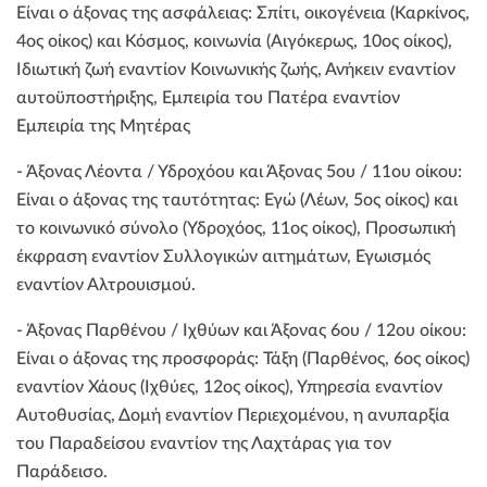
Είναι ο άξονας της ασφάλειας: Σπίτι, οικογένεια (Καρκίνος,
4ος οίκος) και Κόσμος, κοινωνία (Αιγόκερως, 10ος οίκος),
Ιδιωτική ζωή εναντίον Κοινωνικής ζωής, Ανήκειν εναντίον
αυτοϋποστήριξης, Εμπειρία του Πατέρα εναντίον
Εμπειρία της Μητέρας
- Άξονας Λέοντα / Υδροχόου και Άξονας 5ου / 11ου οίκου:
Είναι ο άξονας της ταυτότητας: Εγώ (Λέων, 5ος οίκος) και
το κοινωνικό σύνολο (Υδροχόος, 11ος οίκος), Προσωπική
έκφραση εναντίον Συλλογικών αιτημάτων, Εγωισμός
εναντίον Αλτρουισμού.
- Άξονας Παρθένου / Ιχθύων και Άξονας 6ου / 12ου οίκου:
Είναι ο άξονας της προσφοράς: Τάξη (Παρθένος, 6ος οίκος)
εναντίον Χάους (Ιχθύες, 12ος οίκος), Υπηρεσία εναντίον
Αυτοθυσίας, Δομή εναντίον Περιεχομένου, η ανυπαρξία
του Παραδείσου εναντίον της Λαχτάρας για τον
Παράδεισο.