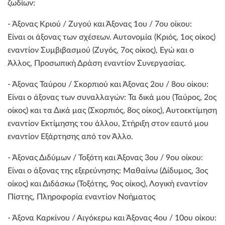
ζωδίων:
- Άξονας Κριού / Ζυγού και Άξονας 1ου / 7ου οίκου:
Είναι οι άξονας των σχέσεων. Αυτονομία (Κριός, 1ος οίκος)
εναντίον Συμβιβασμού (Ζυγός, 7ος οίκος), Εγώ και ο
Άλλος, Προσωπική Δράση εναντίον Συνεργασίας.
- Άξονας Ταύρου / Σκορπιού και Άξονας 2ου / 8ου οίκου:
Είναι ο άξονας των συναλλαγών: Τα δικά μου (Ταύρος, 2ος
οίκος) και τα Δικά μας (Σκορπιός, 8ος οίκος), Αυτοεκτίμηση
εναντίον Εκτίμησης του άλλου, Στήριξη στον εαυτό μου
εναντίον Εξάρτησης από τον Άλλο.
- Άξονας Διδύμων / Τοξότη και Άξονας 3ου / 9ου οίκου:
Είναι ο άξονας της εξερεύνησης: Μαθαίνω (Δίδυμος, 3ος
οίκος) και Διδάσκω (Τοξότης, 9ος οίκος), Λογική εναντίον
Πίστης, Πληροφορία εναντίον Νοήματος
- Άξονα Καρκίνου / Αιγόκερω και Άξονας 4ου / 10ου οίκου: