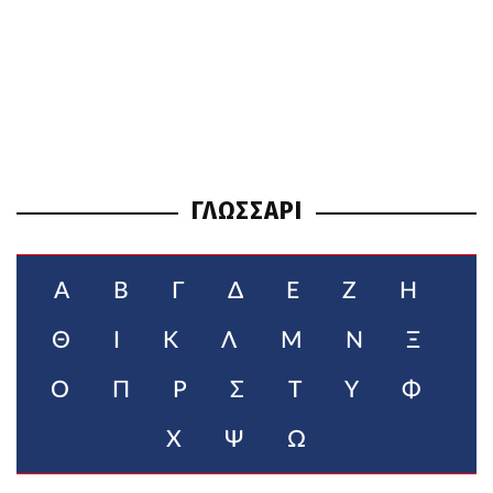
ΓΛΩΣΣΑΡΙ
Α
Β
Γ
Δ
Ε
Ζ
Η
Θ
Ι
Κ
Λ
Μ
Ν
Ξ
Ο
Π
Ρ
Σ
Τ
Υ
Φ
Χ
Ψ
Ω