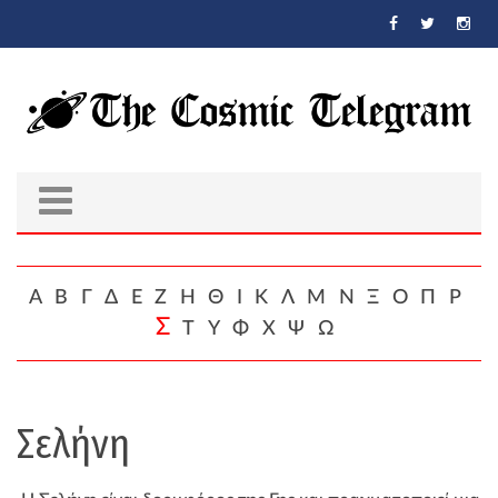
Skip to main content
Α
Β
Γ
Δ
Ε
Ζ
Η
Θ
Ι
Κ
Λ
Μ
Ν
Ξ
Ο
Π
Ρ
Σ
Τ
Υ
Φ
Χ
Ψ
Ω
Σελήνη