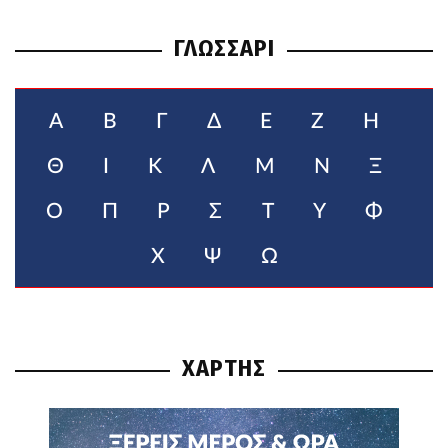
ΓΛΩΣΣΑΡΙ
Α
Β
Γ
Δ
Ε
Ζ
Η
Θ
Ι
Κ
Λ
Μ
Ν
Ξ
Ο
Π
Ρ
Σ
Τ
Υ
Φ
Χ
Ψ
Ω
ΧΑΡΤΗΣ