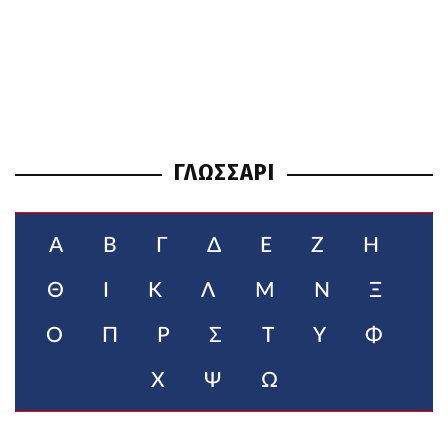
ΓΛΩΣΣΑΡΙ
Α
Β
Γ
Δ
Ε
Ζ
Η
Θ
Ι
Κ
Λ
Μ
Ν
Ξ
Ο
Π
Ρ
Σ
Τ
Υ
Φ
Χ
Ψ
Ω