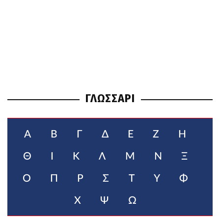
ΓΛΩΣΣΑΡΙ
Α
Β
Γ
Δ
Ε
Ζ
Η
Θ
Ι
Κ
Λ
Μ
Ν
Ξ
Ο
Π
Ρ
Σ
Τ
Υ
Φ
Χ
Ψ
Ω