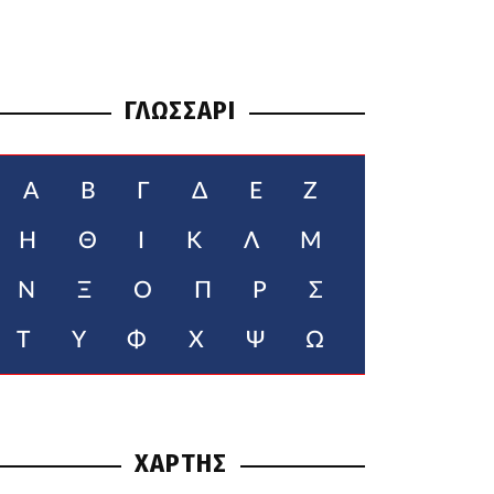
ΓΛΩΣΣΑΡΙ
Α
Β
Γ
Δ
Ε
Ζ
Η
Θ
Ι
Κ
Λ
Μ
Ν
Ξ
Ο
Π
Ρ
Σ
Τ
Υ
Φ
Χ
Ψ
Ω
ΧΑΡΤΗΣ