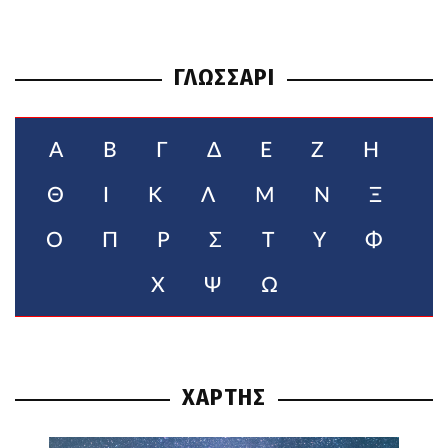
ΓΛΩΣΣΑΡΙ
Α
Β
Γ
Δ
Ε
Ζ
Η
Θ
Ι
Κ
Λ
Μ
Ν
Ξ
Ο
Π
Ρ
Σ
Τ
Υ
Φ
Χ
Ψ
Ω
ΧΑΡΤΗΣ