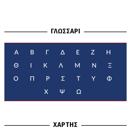
ΓΛΩΣΣΑΡΙ
Α
Β
Γ
Δ
Ε
Ζ
Η
Θ
Ι
Κ
Λ
Μ
Ν
Ξ
Ο
Π
Ρ
Σ
Τ
Υ
Φ
Χ
Ψ
Ω
ΧΑΡΤΗΣ