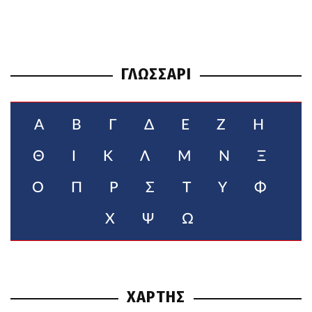
ΓΛΩΣΣΑΡΙ
Α
Β
Γ
Δ
Ε
Ζ
Η
Θ
Ι
Κ
Λ
Μ
Ν
Ξ
Ο
Π
Ρ
Σ
Τ
Υ
Φ
Χ
Ψ
Ω
ΧΑΡΤΗΣ