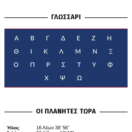
ΓΛΩΣΣΑΡΙ
Α
Β
Γ
Δ
Ε
Ζ
Η
Θ
Ι
Κ
Λ
Μ
Ν
Ξ
Ο
Π
Ρ
Σ
Τ
Υ
Φ
Χ
Ψ
Ω
ΟΙ ΠΛΑΝΗΤΕΣ ΤΩΡΑ