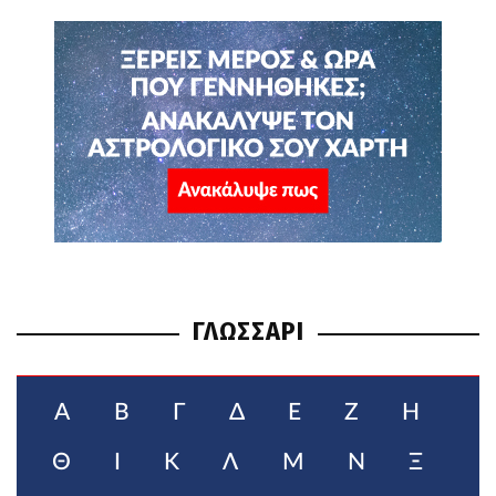
ΓΛΩΣΣΑΡΙ
Α
Β
Γ
Δ
Ε
Ζ
Η
Θ
Ι
Κ
Λ
Μ
Ν
Ξ