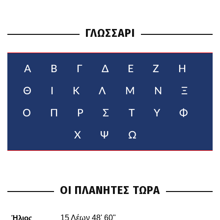
ΓΛΩΣΣΑΡΙ
Α
Β
Γ
Δ
Ε
Ζ
Η
Θ
Ι
Κ
Λ
Μ
Ν
Ξ
Ο
Π
Ρ
Σ
Τ
Υ
Φ
Χ
Ψ
Ω
ΟΙ ΠΛΑΝΗΤΕΣ ΤΩΡΑ