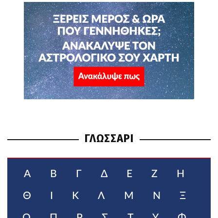
ΓΛΩΣΣΑΡΙ
Α
Β
Γ
Δ
Ε
Ζ
Η
Θ
Ι
Κ
Λ
Μ
Ν
Ξ
Ο
Π
Ρ
Σ
Τ
Υ
Φ