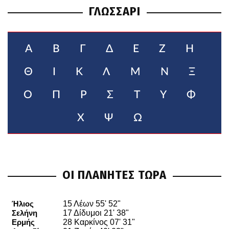
ΓΛΩΣΣΑΡΙ
Α
Β
Γ
Δ
Ε
Ζ
Η
Θ
Ι
Κ
Λ
Μ
Ν
Ξ
Ο
Π
Ρ
Σ
Τ
Υ
Φ
Χ
Ψ
Ω
ΟΙ ΠΛΑΝΗΤΕΣ ΤΩΡΑ