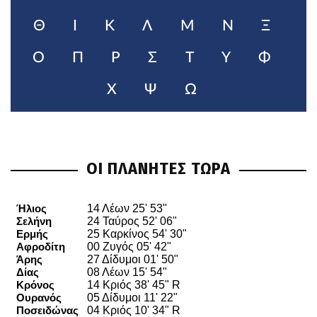
Θ
Ι
Κ
Λ
Μ
Ν
Ξ
Ο
Π
Ρ
Σ
Τ
Υ
Φ
Χ
Ψ
Ω
ΟΙ ΠΛΑΝΗΤΕΣ ΤΩΡΑ