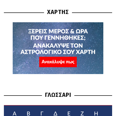
ΧΑΡΤΗΣ
ΓΛΩΣΣΑΡΙ
Α
Β
Γ
Δ
Ε
Ζ
Η