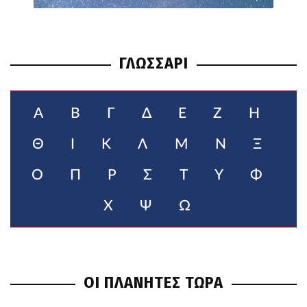
ΓΛΩΣΣΑΡΙ
Α
Β
Γ
Δ
Ε
Ζ
Η
Θ
Ι
Κ
Λ
Μ
Ν
Ξ
Ο
Π
Ρ
Σ
Τ
Υ
Φ
Χ
Ψ
Ω
ΟΙ ΠΛΑΝΗΤΕΣ ΤΩΡΑ