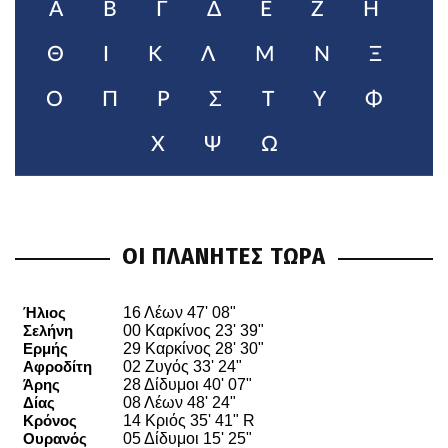
Α
Β
Γ
Δ
Ε
Ζ
Η
Θ
Ι
Κ
Λ
Μ
Ν
Ξ
Ο
Π
Ρ
Σ
Τ
Υ
Φ
Χ
Ψ
Ω
ΟΙ ΠΛΑΝΗΤΕΣ ΤΩΡΑ