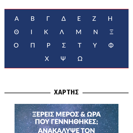
Α
Β
Γ
Δ
Ε
Ζ
Η
Θ
Ι
Κ
Λ
Μ
Ν
Ξ
Ο
Π
Ρ
Σ
Τ
Υ
Φ
Χ
Ψ
Ω
ΧΑΡΤΗΣ