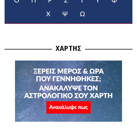
Ο
Π
Ρ
Σ
Τ
Υ
Φ
Χ
Ψ
Ω
ΧΑΡΤΗΣ