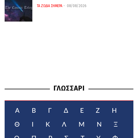
ΤΑ ΖΩΔΙΑ ΣΗΜΕΡΑ
08/08/2026
ΓΛΩΣΣΑΡΙ
Α
Β
Γ
Δ
Ε
Ζ
Η
Θ
Ι
Κ
Λ
Μ
Ν
Ξ