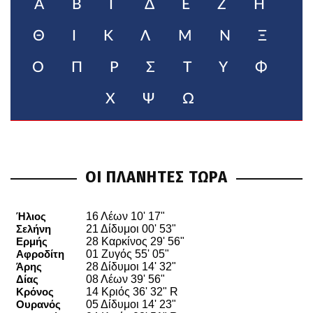
Α
Β
Γ
Δ
Ε
Ζ
Η
Θ
Ι
Κ
Λ
Μ
Ν
Ξ
Ο
Π
Ρ
Σ
Τ
Υ
Φ
Χ
Ψ
Ω
ΟΙ ΠΛΑΝΗΤΕΣ ΤΩΡΑ