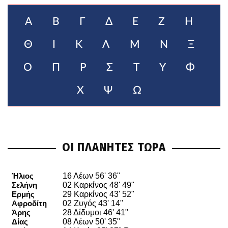
Α
Β
Γ
Δ
Ε
Ζ
Η
Θ
Ι
Κ
Λ
Μ
Ν
Ξ
Ο
Π
Ρ
Σ
Τ
Υ
Φ
Χ
Ψ
Ω
ΟΙ ΠΛΑΝΗΤΕΣ ΤΩΡΑ