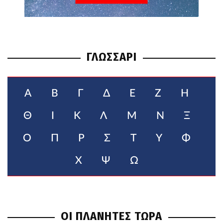
ΓΛΩΣΣΑΡΙ
Α
Β
Γ
Δ
Ε
Ζ
Η
Θ
Ι
Κ
Λ
Μ
Ν
Ξ
Ο
Π
Ρ
Σ
Τ
Υ
Φ
Χ
Ψ
Ω
ΟΙ ΠΛΑΝΗΤΕΣ ΤΩΡΑ